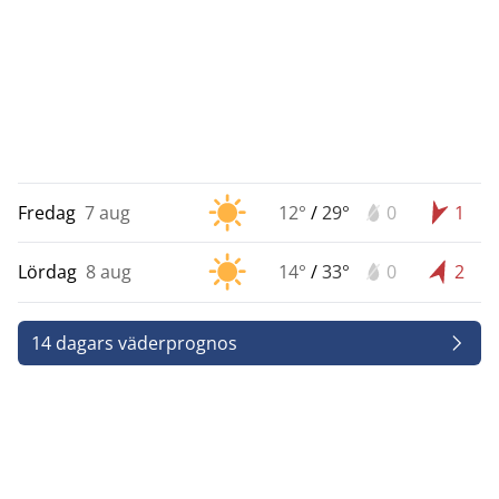
Fredag
7 aug
12°
/
29°
0
1
Lördag
8 aug
14°
/
33°
0
2
14 dagars väderprognos