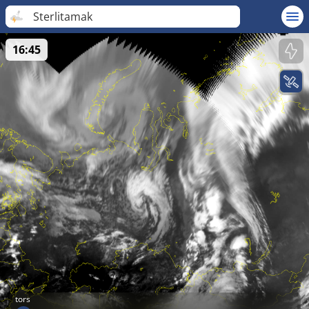
Sterlitamak
16:45
tors