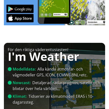
För den riktiga väderentusiasten!
I'm Weather
Modelldata:
Alla kända atmosfär- och
vågmodeller GFS, ICON, ECMWF-BNL+etc.
Nowcast:
Detaljerad radarprognos, satellit och
blixtar över hela världen.
Klimat:
Tidserier av klimatmodell ERA5 i 10-
dagarssteg.