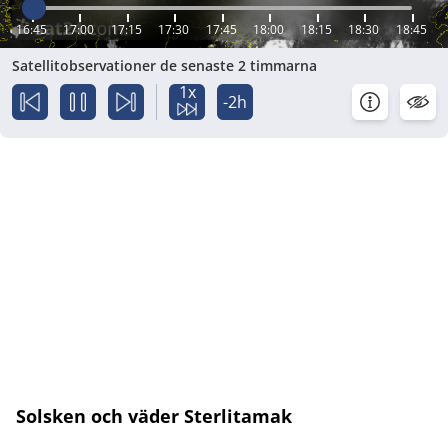
16:45
17:00
17:15
17:30
17:45
18:00
18:15
18:30
18:45
Satellitobservationer de senaste 2 timmarna
1x
-2h
Solsken och väder Sterlitamak