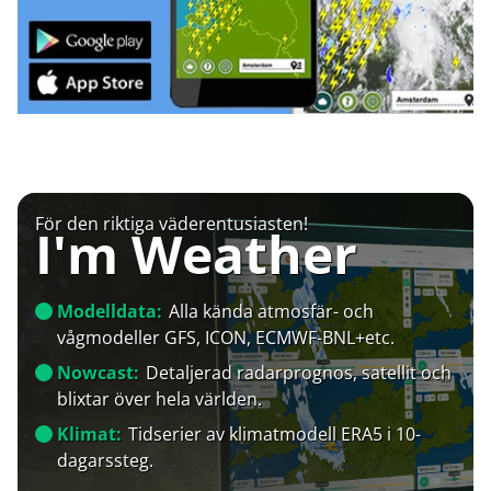
För den riktiga väderentusiasten!
I'm Weather
Modelldata:
Alla kända atmosfär- och
vågmodeller GFS, ICON, ECMWF-BNL+etc.
Nowcast:
Detaljerad radarprognos, satellit och
blixtar över hela världen.
Klimat:
Tidserier av klimatmodell ERA5 i 10-
dagarssteg.