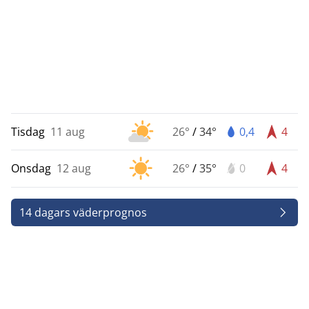
Tisdag
11 aug
26°
/
34°
0,4
4
Onsdag
12 aug
26°
/
35°
0
4
14 dagars väderprognos