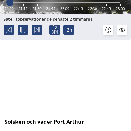
21:00
21:15
21:30
21:45
22:00
22:15
22:30
22:45
23:00
Satellitobservationer de senaste 2 timmarna
1x
-2h
Solsken och väder Port Arthur