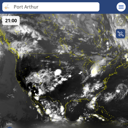
Port Arthur
21:00
sön