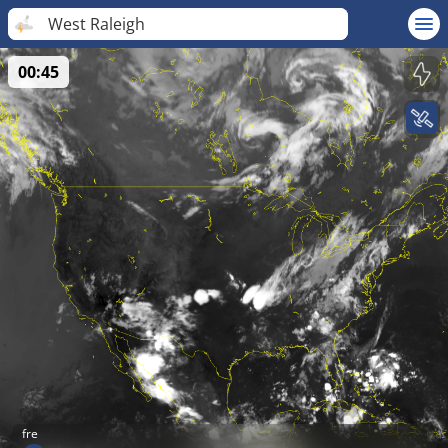
West Raleigh
00:45
fre