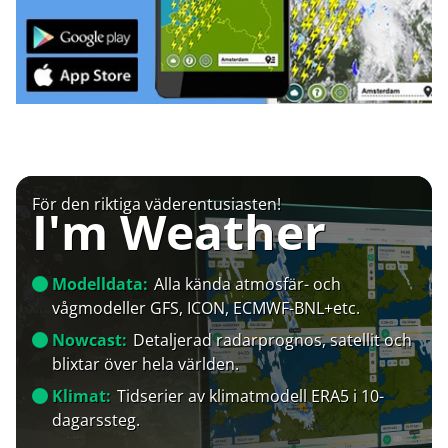
För den riktiga väderentusiasten!
I'm Weather
Modelldata:
Alla kända atmosfär- och
vågmodeller GFS, ICON, ECMWF-BNL+etc.
Nowcast:
Detaljerad radarprognos, satellit och
blixtar över hela världen.
Klimat:
Tidserier av klimatmodell ERA5 i 10-
dagarssteg.