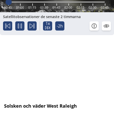
00:45
01:00
01:15
01:30
01:45
02:00
02:15
02:30
02:45
Satellitobservationer de senaste 2 timmarna
1x
-2h
Solsken och väder West Raleigh