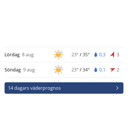
Lördag
8 aug
23°
/
35°
0,3
3
Söndag
9 aug
23°
/
34°
0,1
2
14 dagars väderprognos