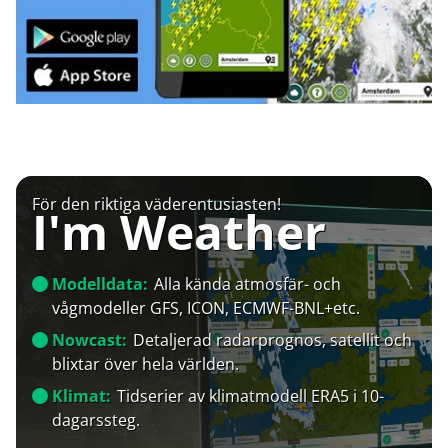
För den riktiga väderentusiasten!
I'm Weather
Modelldata:
Alla kända atmosfär- och
vågmodeller GFS, ICON, ECMWF-BNL+etc.
Nowcast:
Detaljerad radarprognos, satellit och
blixtar över hela världen.
Klimat:
Tidserier av klimatmodell ERA5 i 10-
dagarssteg.