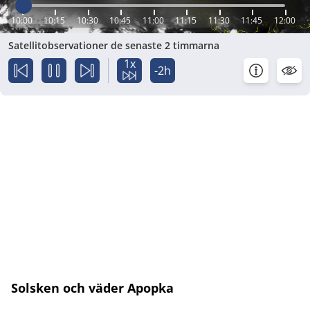
10:00
10:15
10:30
10:45
11:00
11:15
11:30
11:45
12:00
Satellitobservationer de senaste 2 timmarna
1x
-2h
Solsken och väder Apopka