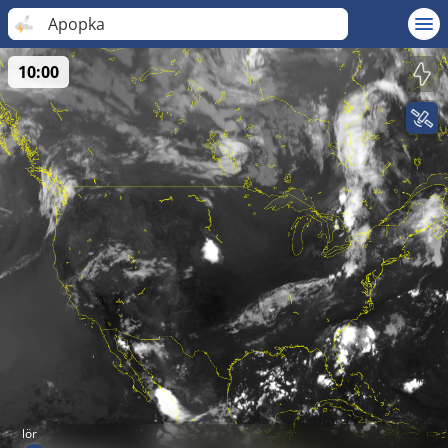
Apopka
10:00
lör