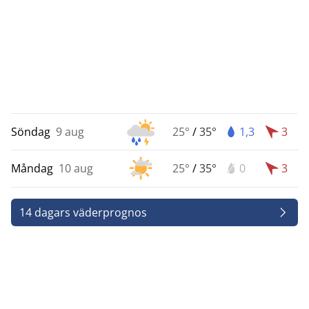
Söndag
9 aug
25°
/
35°
1,3
3
Måndag
10 aug
25°
/
35°
0
3
14 dagars väderprognos