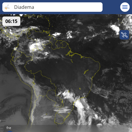
Diadema
06:15
fre