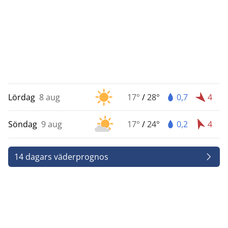
Lördag
8 aug
17°
/
28°
0,7
4
Söndag
9 aug
17°
/
24°
0,2
4
14 dagars väderprognos