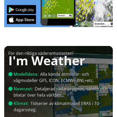
För den riktiga väderentusiasten!
I'm Weather
Modelldata:
Alla kända atmosfär- och
vågmodeller GFS, ICON, ECMWF-BNL+etc.
Nowcast:
Detaljerad radarprognos, satellit och
blixtar över hela världen.
Klimat:
Tidserier av klimatmodell ERA5 i 10-
dagarssteg.