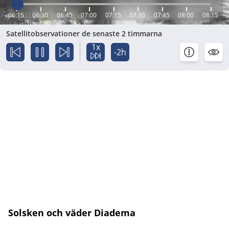
06:15
06:30
06:45
07:00
07:15
07:30
07:45
08:00
08:15
Satellitobservationer de senaste 2 timmarna
1x
-2h
Solsken och väder Diadema