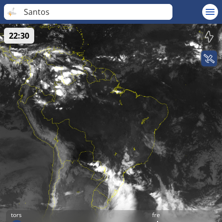
Santos
22:30
tors
fre