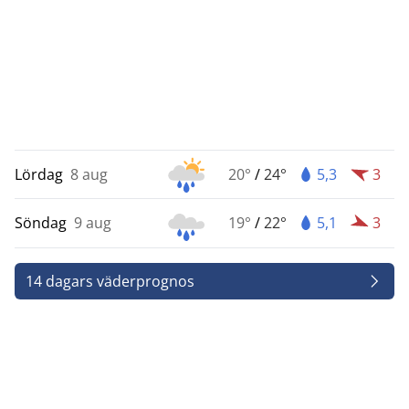
Lördag
8 aug
20°
/
24°
5,3
3
Söndag
9 aug
19°
/
22°
5,1
3
14 dagars väderprognos