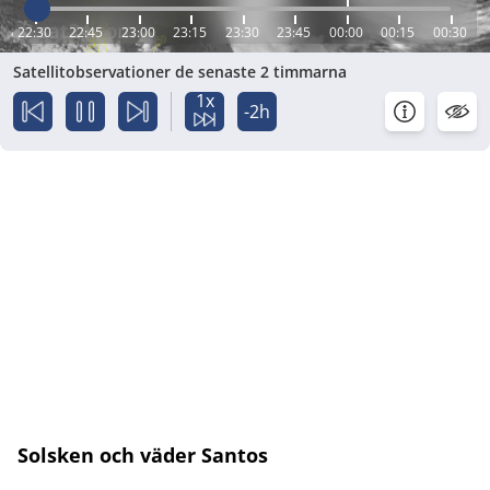
22:30
22:45
23:00
23:15
23:30
23:45
00:00
00:15
00:30
Satellitobservationer de senaste 2 timmarna
1x
-2h
Solsken och väder Santos