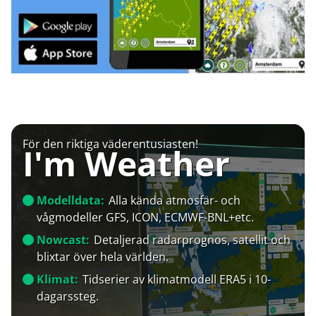
För den riktiga väderentusiasten!
I'm Weather
Modelldata:
Alla kända atmosfär- och
vågmodeller GFS, ICON, ECMWF-BNL+etc.
Nowcast:
Detaljerad radarprognos, satellit och
blixtar över hela världen.
Klimat:
Tidserier av klimatmodell ERA5 i 10-
dagarssteg.