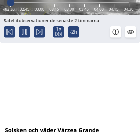
02:30
02:45
03:00
03:15
03:30
03:45
04:00
04:15
04:30
Satellitobservationer de senaste 2 timmarna
1x
-2h
Solsken och väder Várzea Grande