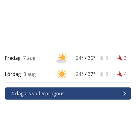
Fredag
7 aug
24°
/
36°
0
3
Lördag
8 aug
24°
/
37°
0
4
14 dagars väderprognos