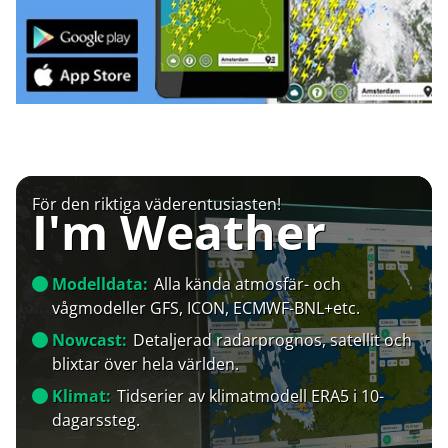
För den riktiga väderentusiasten!
I'm Weather
Modelldata:
Alla kända atmosfär- och
vågmodeller GFS, ICON, ECMWF-BNL+etc.
Nowcast:
Detaljerad radarprognos, satellit och
blixtar över hela världen.
Klimat:
Tidserier av klimatmodell ERA5 i 10-
dagarssteg.