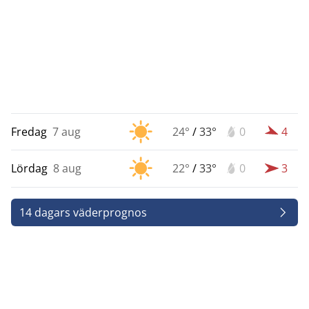
Fredag
7 aug
24°
/
33°
0
4
Lördag
8 aug
22°
/
33°
0
3
14 dagars väderprognos