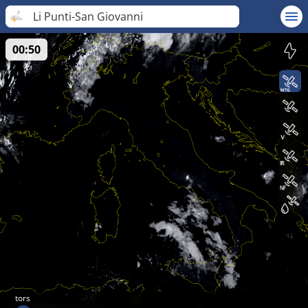
Li Punti-San Giovanni
00:50
tors