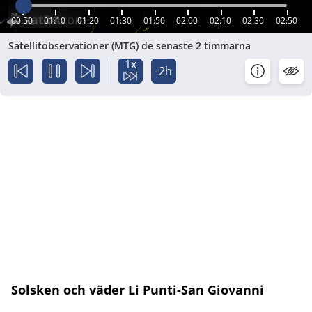
00:50
01:10
01:20
01:30
01:50
02:00
02:10
02:30
02:50
Satellitobservationer (MTG) de senaste 2 timmarna
1x
-2h
Solsken och väder Li Punti-San Giovanni