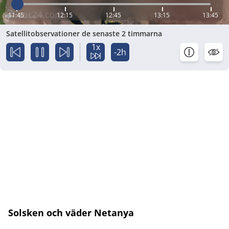
11:45
12:15
12:45
13:15
13:45
Satellitobservationer de senaste 2 timmarna
1x
-2h
Solsken och väder Netanya