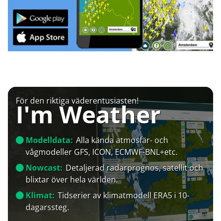
För den riktiga väderentusiasten!
I'm Weather
Modelldata:
Alla kända atmosfär- och
vågmodeller GFS, ICON, ECMWF-BNL+etc.
Nowcast:
Detaljerad radarprognos, satellit och
blixtar över hela världen.
Klimat:
Tidserier av klimatmodell ERA5 i 10-
dagarssteg.