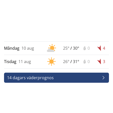
Måndag
10 aug
25°
/
30°
0
4
Tisdag
11 aug
26°
/
31°
0
3
14 dagars väderprognos