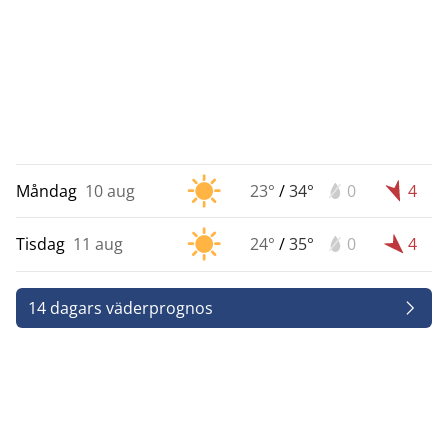
Måndag
10 aug
23°
/
34°
0
4
Tisdag
11 aug
24°
/
35°
0
4
14 dagars väderprognos