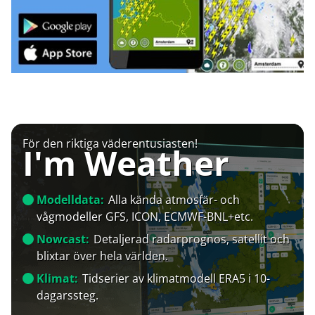
För den riktiga väderentusiasten!
I'm Weather
Modelldata:
Alla kända atmosfär- och
vågmodeller GFS, ICON, ECMWF-BNL+etc.
Nowcast:
Detaljerad radarprognos, satellit och
blixtar över hela världen.
Klimat:
Tidserier av klimatmodell ERA5 i 10-
dagarssteg.