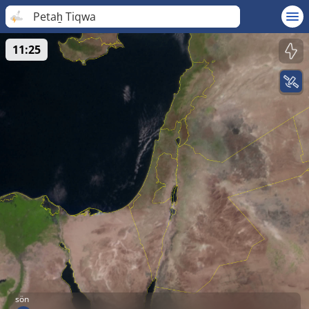
Petaẖ Tiqwa
11:25
sön