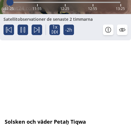
11:25
11:55
12:25
12:55
13:25
Satellitobservationer de senaste 2 timmarna
1x
-2h
Solsken och väder Petaẖ Tiqwa