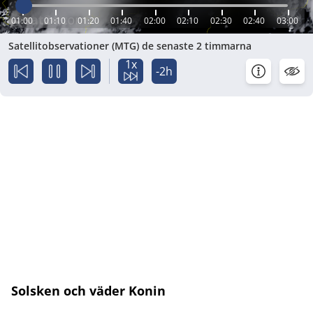
01:00
01:10
01:20
01:40
02:00
02:10
02:30
02:40
03:00
Satellitobservationer (MTG) de senaste 2 timmarna
1x
-2h
Solsken och väder Konin