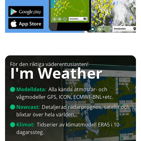
För den riktiga väderentusiasten!
I'm Weather
Modelldata:
Alla kända atmosfär- och
vågmodeller GFS, ICON, ECMWF-BNL+etc.
Nowcast:
Detaljerad radarprognos, satellit och
blixtar över hela världen.
Klimat:
Tidserier av klimatmodell ERA5 i 10-
dagarssteg.