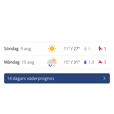
Söndag
9 aug
11°
/
27°
0
3
Måndag
10 aug
15°
/
31°
1,3
3
14 dagars väderprognos