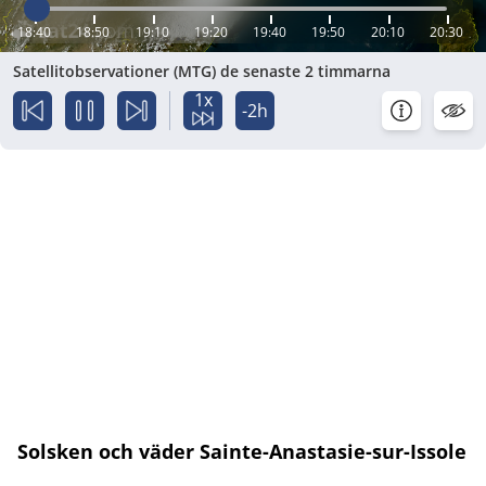
18:40
18:50
19:10
19:20
19:40
19:50
20:10
20:30
Satellitobservationer (MTG) de senaste 2 timmarna
1x
-2h
Solsken och väder Sainte-Anastasie-sur-Issole