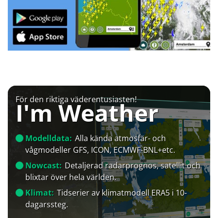
För den riktiga väderentusiasten!
I'm Weather
Modelldata:
Alla kända atmosfär- och
vågmodeller GFS, ICON, ECMWF-BNL+etc.
Nowcast:
Detaljerad radarprognos, satellit och
blixtar över hela världen.
Klimat:
Tidserier av klimatmodell ERA5 i 10-
dagarssteg.