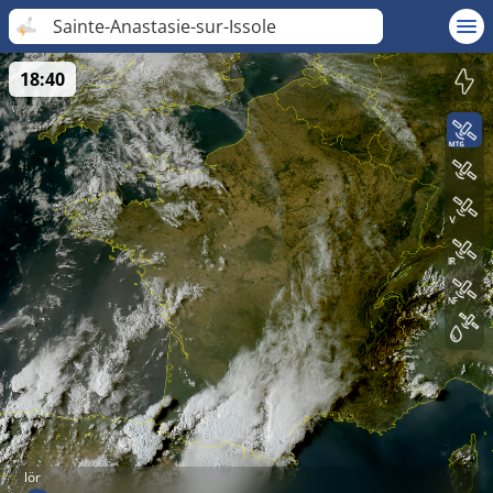
Sainte-Anastasie-sur-Issole
18:40
lör