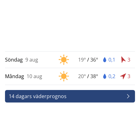
Söndag
9 aug
19°
/
36°
0,1
3
Måndag
10 aug
20°
/
38°
0,2
3
14 dagars väderprognos