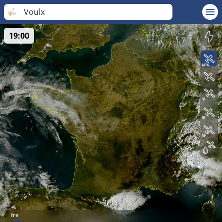
Voulx
19:00
fre