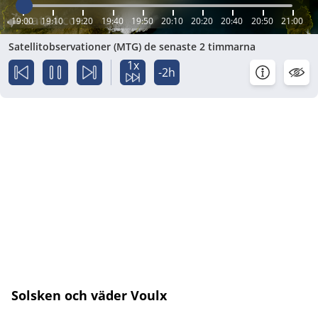
19:00
19:10
19:20
19:40
19:50
20:10
20:20
20:40
20:50
21:00
Satellitobservationer (MTG) de senaste 2 timmarna
1x
-2h
Solsken och väder Voulx