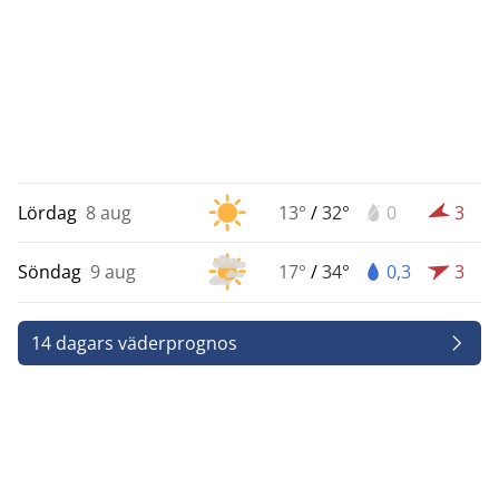
Lördag
8 aug
13°
/
32°
0
3
Söndag
9 aug
17°
/
34°
0,3
3
14 dagars väderprognos