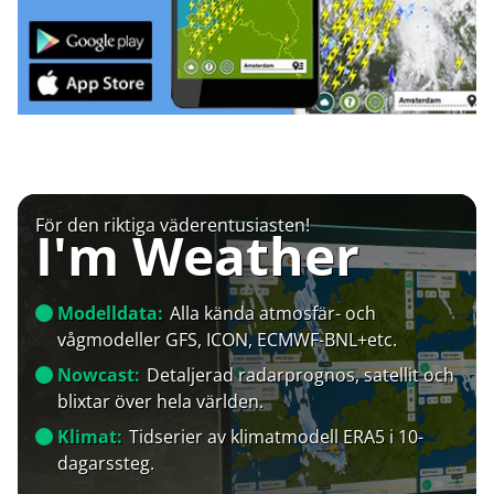
För den riktiga väderentusiasten!
I'm Weather
Modelldata:
Alla kända atmosfär- och
vågmodeller GFS, ICON, ECMWF-BNL+etc.
Nowcast:
Detaljerad radarprognos, satellit och
blixtar över hela världen.
Klimat:
Tidserier av klimatmodell ERA5 i 10-
dagarssteg.