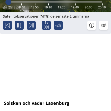
18:20
18:40
18:50
19:10
19:20
19:40
20:00
20:10
Satellitobservationer (MTG) de senaste 2 timmarna
1x
-2h
Solsken och väder Laxenburg