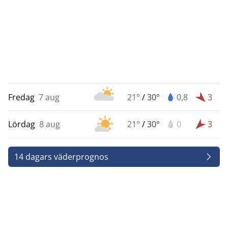
Fredag
7 aug
21°
/
30°
0,8
3
Lördag
8 aug
21°
/
30°
0
3
14 dagars väderprognos