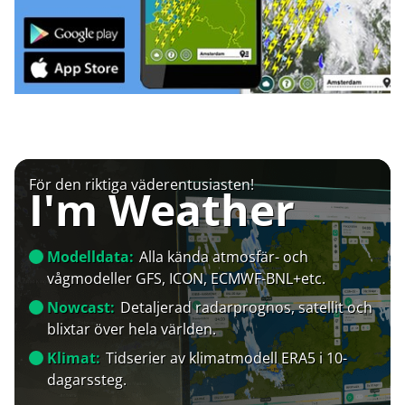
För den riktiga väderentusiasten!
I'm Weather
Modelldata:
Alla kända atmosfär- och
vågmodeller GFS, ICON, ECMWF-BNL+etc.
Nowcast:
Detaljerad radarprognos, satellit och
blixtar över hela världen.
Klimat:
Tidserier av klimatmodell ERA5 i 10-
dagarssteg.