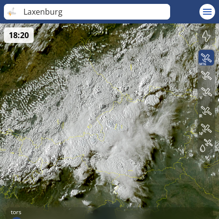
Laxenburg
18:20
tors