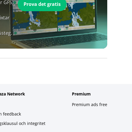
r GFS,
Prova det gratis
ixtar
ssteg.
aza Network
Premium
Premium ads free
h feedback
gsklausul och integritet