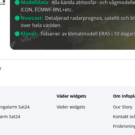
Modelldata:
Alla kända atmosfär- och vågmodelle
ICON, ECMWF-BNL+etc.
Nowcast:
Detaljerad radarprognos, satellit och bl
över hela världen.
Klimat:
Tidserier av klimatmodell ERA5 i 10-dagar
y
Väder widgets
Om Infopl
ingalarm Sat24
Väder widgets
Our Story
larm Sat24
Kontakt oc
Friskrivnin