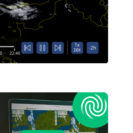
1x
-2h
0
22:40