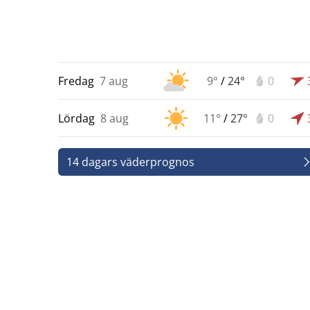
Fredag
7 aug
9°
/
24°
0
Lördag
8 aug
11°
/
27°
0
14 dagars väderprognos