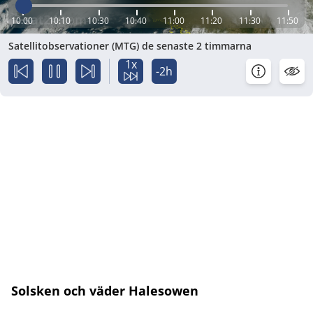
10:00
10:10
10:30
10:40
11:00
11:20
11:30
11:50
Satellitobservationer (MTG) de senaste 2 timmarna
1x
-2h
Solsken och väder Halesowen