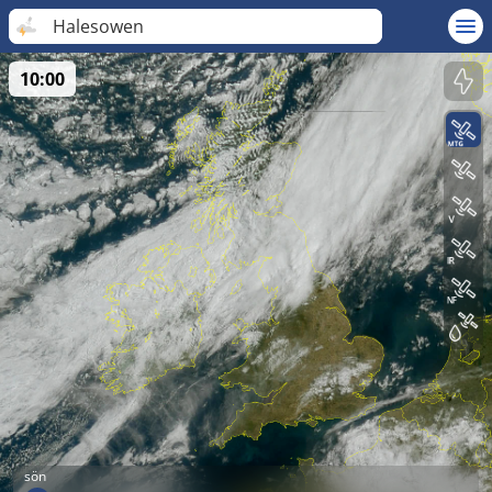
Halesowen
10:00
sön