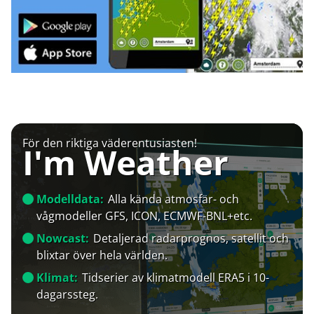
För den riktiga väderentusiasten!
I'm Weather
Modelldata:
Alla kända atmosfär- och
vågmodeller GFS, ICON, ECMWF-BNL+etc.
Nowcast:
Detaljerad radarprognos, satellit och
blixtar över hela världen.
Klimat:
Tidserier av klimatmodell ERA5 i 10-
dagarssteg.