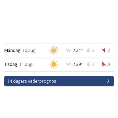
Måndag
10 aug
15°
/
24°
0
2
Tisdag
11 aug
14°
/
29°
0
3
14 dagars väderprognos