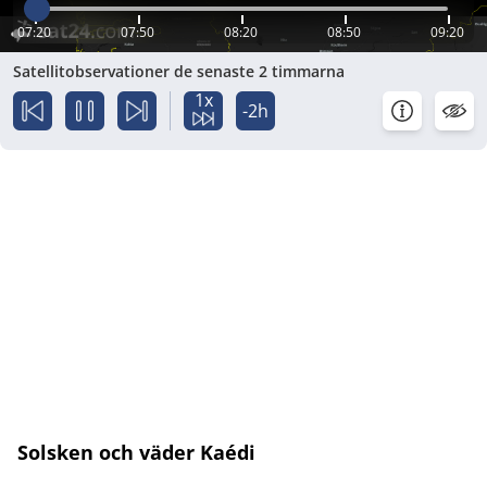
07:20
07:50
08:20
08:50
09:20
Satellitobservationer de senaste 2 timmarna
1x
-2h
Solsken och väder Kaédi