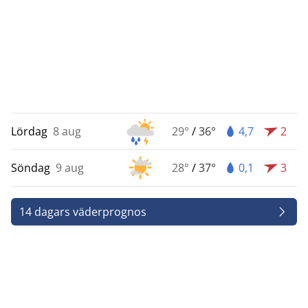
Lördag
8 aug
29°
/
36°
4,7
2
Söndag
9 aug
28°
/
37°
0,1
3
14 dagars väderprognos