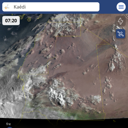
Kaédi
07:20
fre