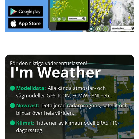
För den riktiga väderentusiasten!
I'm Weather
Modelldata:
Alla kända atmosfär- och
vågmodeller GFS, ICON, ECMWF-BNL+etc.
Nowcast:
Detaljerad radarprognos, satellit och
blixtar över hela världen.
Klimat:
Tidserier av klimatmodell ERA5 i 10-
dagarssteg.