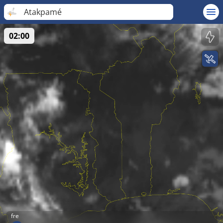
Atakpamé
02:00
fre