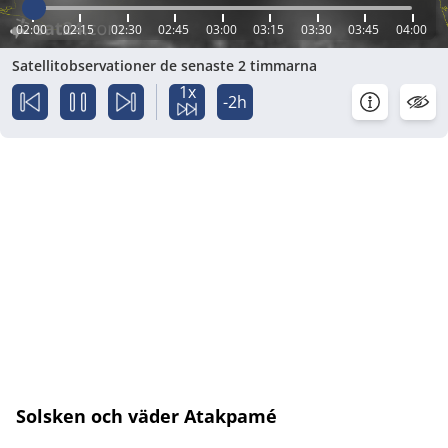
02:00
02:15
02:30
02:45
03:00
03:15
03:30
03:45
04:00
Satellitobservationer de senaste 2 timmarna
1x
-2h
Solsken och väder Atakpamé