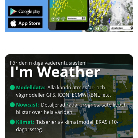
För den riktiga väderentusiasten!
I'm Weather
Modelldata:
Alla kända atmosfär- och
vågmodeller GFS, ICON, ECMWF-BNL+etc.
Nowcast:
Detaljerad radarprognos, satellit och
blixtar över hela världen.
Klimat:
Tidserier av klimatmodell ERA5 i 10-
dagarssteg.