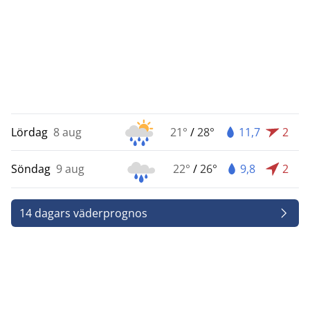
Lördag
8 aug
21°
/
28°
11,7
2
Söndag
9 aug
22°
/
26°
9,8
2
14 dagars väderprognos