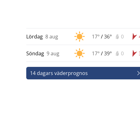
Lördag
8 aug
17°
/
36°
0
Söndag
9 aug
17°
/
39°
0
14 dagars väderprognos