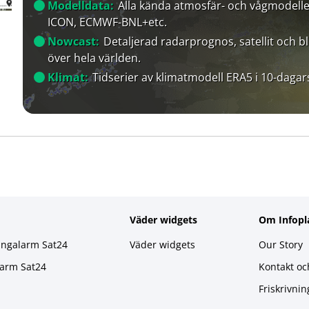
Modelldata:
Alla kända atmosfär- och vågmodelle
ICON, ECMWF-BNL+etc.
Nowcast:
Detaljerad radarprognos, satellit och bl
över hela världen.
Klimat:
Tidserier av klimatmodell ERA5 i 10-dagar
Väder widgets
Om Infopl
ingalarm Sat24
Väder widgets
Our Story
larm Sat24
Kontakt oc
Friskrivnin