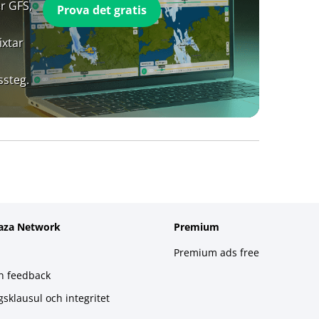
r GFS,
Prova det gratis
ixtar
ssteg.
aza Network
Premium
Premium ads free
h feedback
gsklausul och integritet