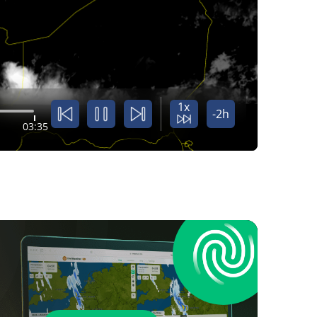
1x
-2h
03:35