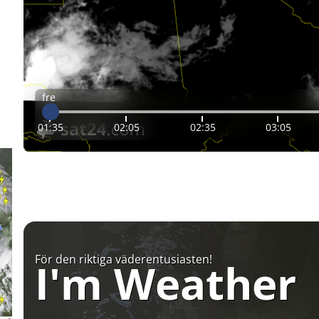
fre
01:35
02:05
02:35
03:05
För den riktiga väderentusiasten!
I'm Weather