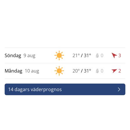
Söndag
9 aug
21°
/
31°
0
3
Måndag
10 aug
20°
/
31°
0
2
14 dagars väderprognos