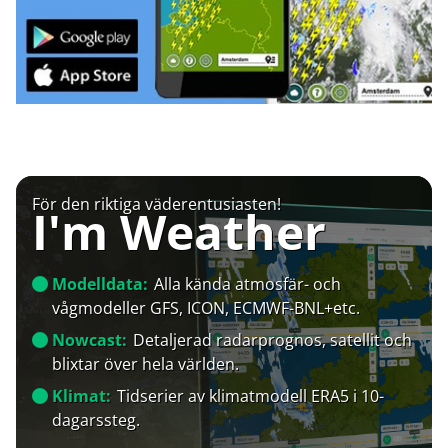
För den riktiga väderentusiasten!
I'm Weather
Modelldata:
Alla kända atmosfär- och
vågmodeller GFS, ICON, ECMWF-BNL+etc.
Nowcast:
Detaljerad radarprognos, satellit och
blixtar över hela världen.
Klimat:
Tidserier av klimatmodell ERA5 i 10-
dagarssteg.