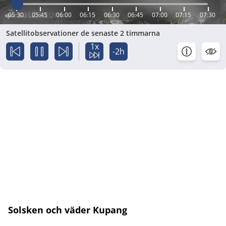
05:30
05:45
06:00
06:15
06:30
06:45
07:00
07:15
07:30
Satellitobservationer de senaste 2 timmarna
1x
-2h
Solsken och väder Kupang