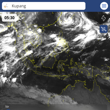
Kupang
05:30
lör