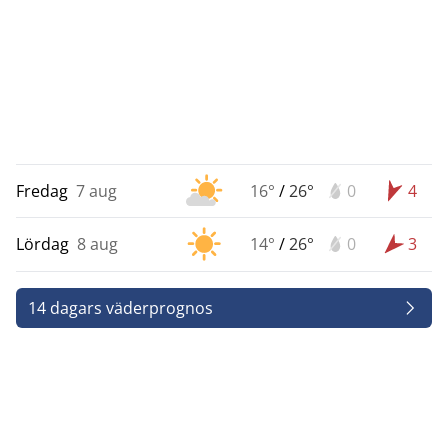
Fredag
7 aug
16°
/
26°
0
4
Lördag
8 aug
14°
/
26°
0
3
14 dagars väderprognos