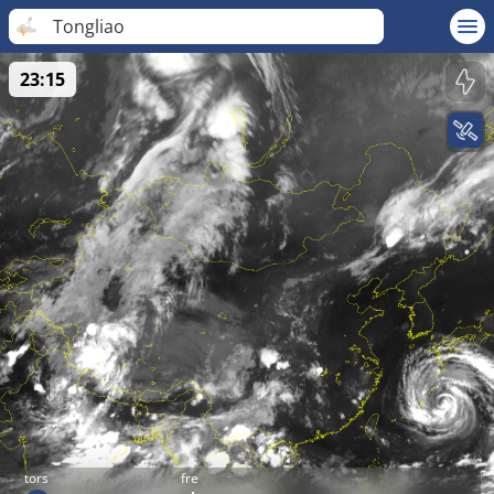
Tongliao
23:15
tors
fre