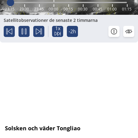
23:15
23:30
23:45
00:00
00:15
00:30
00:45
01:00
01:15
Satellitobservationer de senaste 2 timmarna
1x
-2h
Solsken och väder Tongliao