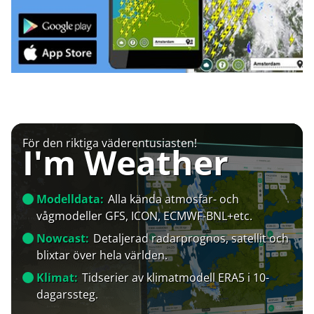
För den riktiga väderentusiasten!
I'm Weather
Modelldata:
Alla kända atmosfär- och
vågmodeller GFS, ICON, ECMWF-BNL+etc.
Nowcast:
Detaljerad radarprognos, satellit och
blixtar över hela världen.
Klimat:
Tidserier av klimatmodell ERA5 i 10-
dagarssteg.