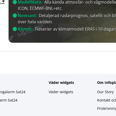
Modelldata:
Alla kända atmosfär- och vågmodelle
ICON, ECMWF-BNL+etc.
Nowcast:
Detaljerad radarprognos, satellit och bl
över hela världen.
Klimat:
Tidserier av klimatmodell ERA5 i 10-dagar
Väder widgets
Om Infopl
ingalarm Sat24
Väder widgets
Our Story
larm Sat24
Kontakt oc
Friskrivnin