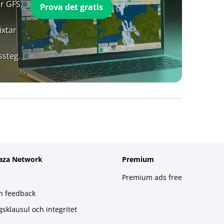
r GFS,
Prova det gratis
ixtar
ssteg.
aza Network
Premium
Premium ads free
h feedback
gsklausul och integritet