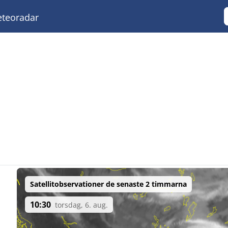
teoradar
Satellitobservationer de senaste 2 timmarna
10:30
torsdag, 6. aug.