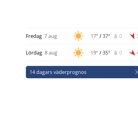
Fredag
7 aug
17°
/
37°
0
Lördag
8 aug
19°
/
35°
0
14 dagars väderprognos