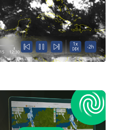
1x
-2h
:15
12:30