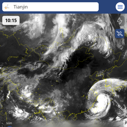
Tianjin
10:15
sön