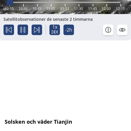
10:15
10:30
10:45
11:00
11:15
11:30
11:45
12:00
12:15
Satellitobservationer de senaste 2 timmarna
1x
-2h
Solsken och väder Tianjin