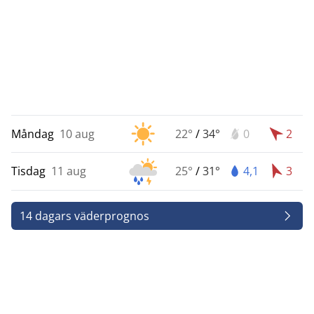
Måndag
10 aug
22°
/
34°
0
2
Tisdag
11 aug
25°
/
31°
4,1
3
14 dagars väderprognos