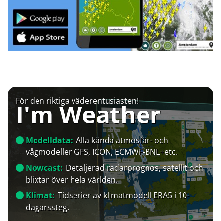
För den riktiga väderentusiasten!
I'm Weather
Modelldata:
Alla kända atmosfär- och
vågmodeller GFS, ICON, ECMWF-BNL+etc.
Nowcast:
Detaljerad radarprognos, satellit och
blixtar över hela världen.
Klimat:
Tidserier av klimatmodell ERA5 i 10-
dagarssteg.