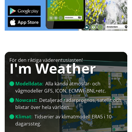
För den riktiga väderentusiasten!
I'm Weather
Modelldata:
Alla kända atmosfär- och
vågmodeller GFS, ICON, ECMWF-BNL+etc.
Nowcast:
Detaljerad radarprognos, satellit och
blixtar över hela världen.
Klimat:
Tidserier av klimatmodell ERA5 i 10-
dagarssteg.