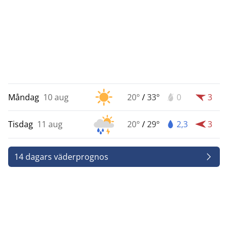
Måndag
10 aug
20°
/
33°
0
3
Tisdag
11 aug
20°
/
29°
2,3
3
14 dagars väderprognos