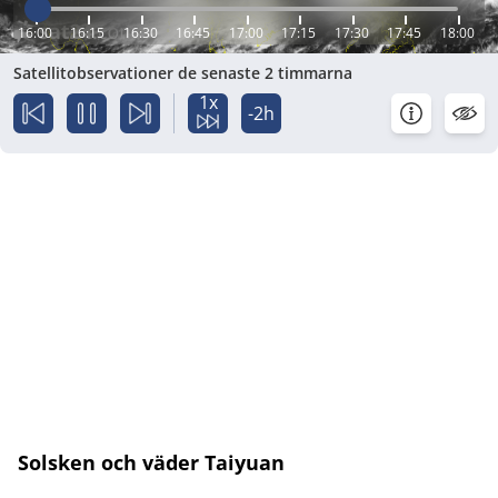
16:00
16:15
16:30
16:45
17:00
17:15
17:30
17:45
18:00
Satellitobservationer de senaste 2 timmarna
1x
-2h
Solsken och väder Taiyuan