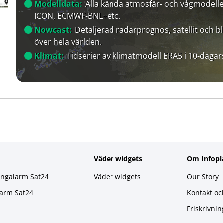
Modelldata:
Alla kända atmosfär- och vågmodelle
ICON, ECMWF-BNL+etc.
Nowcast:
Detaljerad radarprognos, satellit och bl
över hela världen.
Klimat:
Tidserier av klimatmodell ERA5 i 10-dagar
Väder widgets
Om Infopl
ingalarm Sat24
Väder widgets
Our Story
larm Sat24
Kontakt oc
Friskrivnin