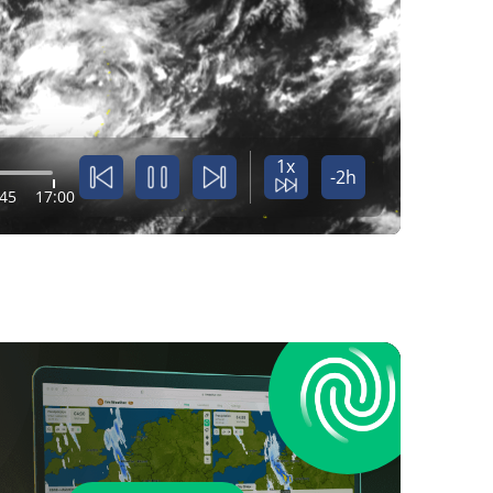
1x
-2h
:45
17:00