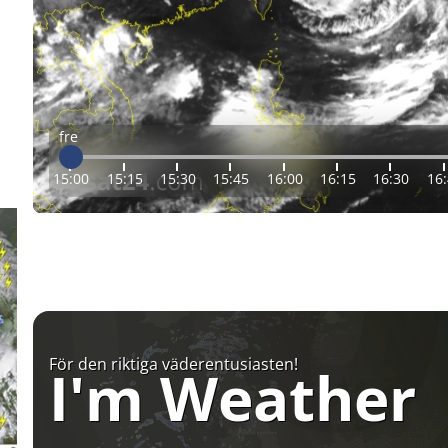
fre
15:00
15:15
15:30
15:45
16:00
16:15
16:30
16
För den riktiga väderentusiasten!
I'm Weather