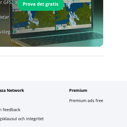
r GFS,
Prova det gratis
ixtar
ssteg.
aza Network
Premium
Premium ads free
h feedback
gsklausul och integritet