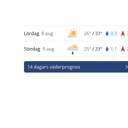
Lördag
8 aug
26°
/
33°
0,3
Söndag
9 aug
25°
/
33°
1,1
14 dagars väderprognos