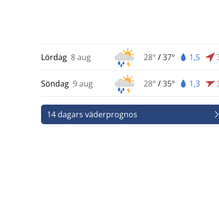
Lördag
8 aug
28°
/
37°
1,5
Söndag
9 aug
28°
/
35°
1,3
14 dagars väderprognos