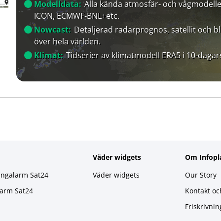
Modelldata:
Alla kända atmosfär- och vågmodelle
ICON, ECMWF-BNL+etc.
Nowcast:
Detaljerad radarprognos, satellit och bl
över hela världen.
Klimat:
Tidserier av klimatmodell ERA5 i 10-dagar
Väder widgets
Om Infopl
ingalarm Sat24
Väder widgets
Our Story
larm Sat24
Kontakt oc
Friskrivnin