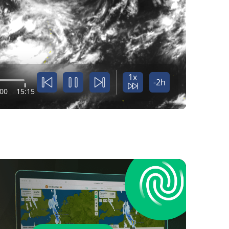
1x
-2h
:00
15:15