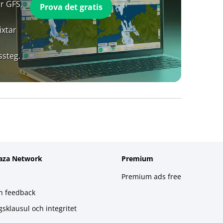
r GFS,
Prova det gratis
ixtar
ssteg.
aza Network
Premium
Premium ads free
h feedback
gsklausul och integritet