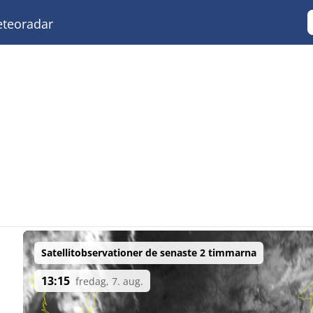
teoradar
Satellitobservationer de senaste 2 timmarna
13:15
fredag, 7. aug.