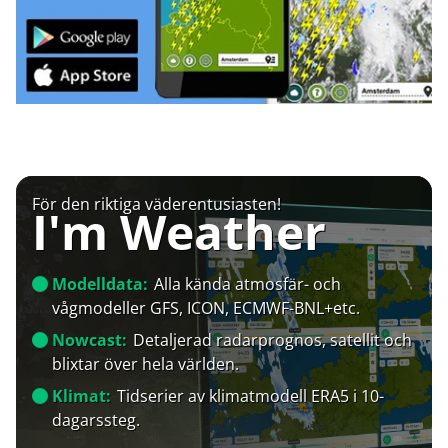
För den riktiga väderentusiasten!
I'm Weather
Modelldata:
Alla kända atmosfär- och
vågmodeller GFS, ICON, ECMWF-BNL+etc.
Nowcast:
Detaljerad radarprognos, satellit och
blixtar över hela världen.
Klimat:
Tidserier av klimatmodell ERA5 i 10-
dagarssteg.