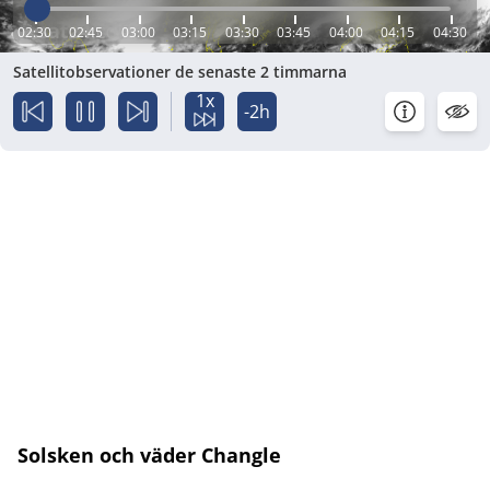
02:30
02:45
03:00
03:15
03:30
03:45
04:00
04:15
04:30
Satellitobservationer de senaste 2 timmarna
1x
-2h
Solsken och väder Changle