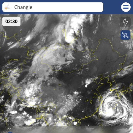
Changle
02:30
lör