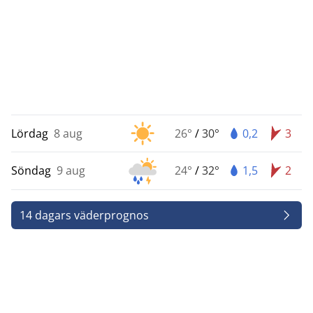
Lördag
8 aug
26°
/
30°
0,2
3
Söndag
9 aug
24°
/
32°
1,5
2
14 dagars väderprognos