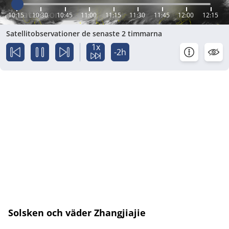
10:15
10:30
10:45
11:00
11:15
11:30
11:45
12:00
12:15
Satellitobservationer de senaste 2 timmarna
1x
-2h
Solsken och väder Zhangjiajie