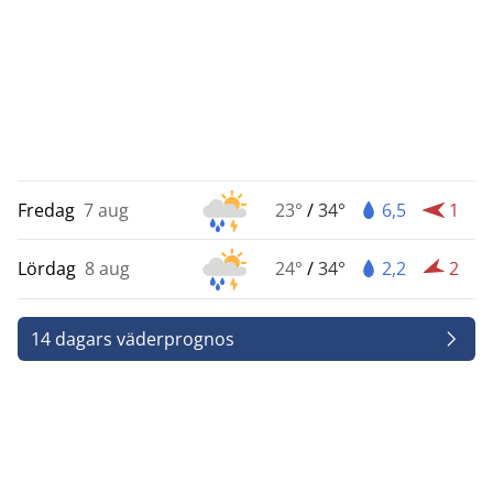
Fredag
7 aug
23°
/
34°
6,5
1
Lördag
8 aug
24°
/
34°
2,2
2
14 dagars väderprognos