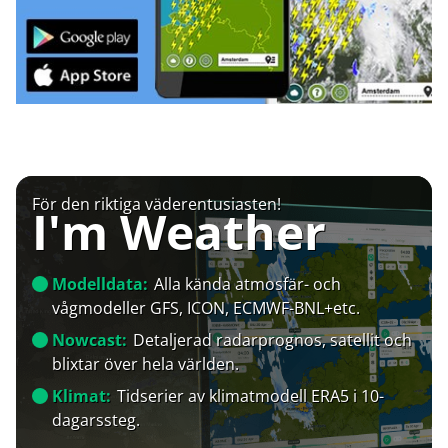
För den riktiga väderentusiasten!
I'm Weather
Modelldata:
Alla kända atmosfär- och
vågmodeller GFS, ICON, ECMWF-BNL+etc.
Nowcast:
Detaljerad radarprognos, satellit och
blixtar över hela världen.
Klimat:
Tidserier av klimatmodell ERA5 i 10-
dagarssteg.