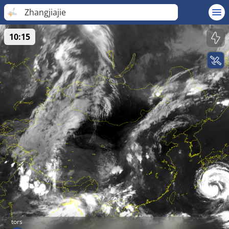
Zhangjiajie
10:15
tors