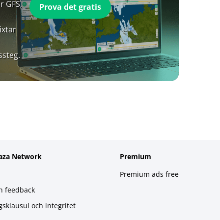
r GFS,
Prova det gratis
ixtar
ssteg.
aza Network
Premium
Premium ads free
h feedback
gsklausul och integritet