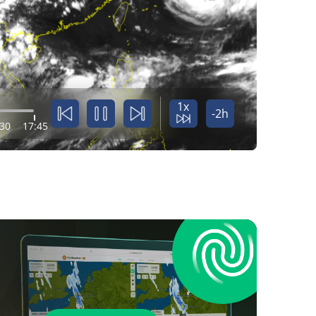
1x
-2h
:30
17:45