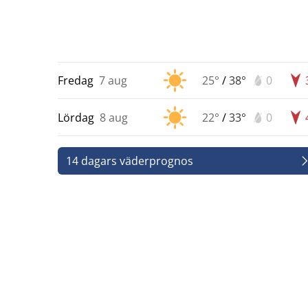
Fredag
7 aug
25°
/
38°
0
Lördag
8 aug
22°
/
33°
0
14 dagars väderprognos