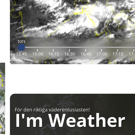
tors
15:45
16:00
16:15
16:30
16:45
17:00
17:15
17
För den riktiga väderentusiasten!
I'm Weather