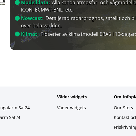
Modelldata:
Alla kända atmosfär- och vågmodelle
ICON, ECMWF-BNL+etc.
Nowcast:
Detaljerad radarprognos, satellit och bl
över hela världen.
Klimat:
Tidserier av klimatmodell ERA5 i 10-dagar
Väder widgets
Om Infopl
ingalarm Sat24
Väder widgets
Our Story
larm Sat24
Kontakt oc
Friskrivnin