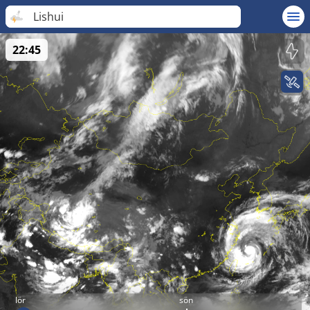
Lishui
22:45
lör
sön