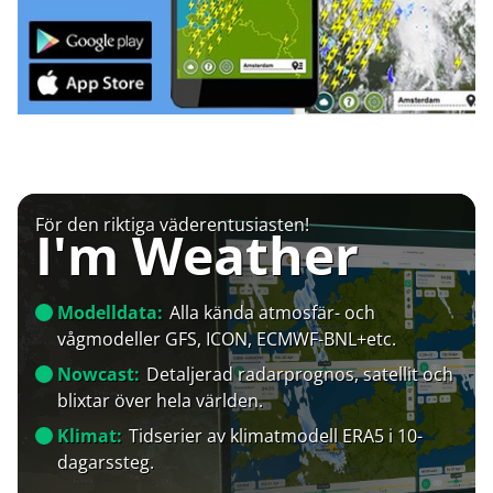
För den riktiga väderentusiasten!
I'm Weather
Modelldata:
Alla kända atmosfär- och
vågmodeller GFS, ICON, ECMWF-BNL+etc.
Nowcast:
Detaljerad radarprognos, satellit och
blixtar över hela världen.
Klimat:
Tidserier av klimatmodell ERA5 i 10-
dagarssteg.