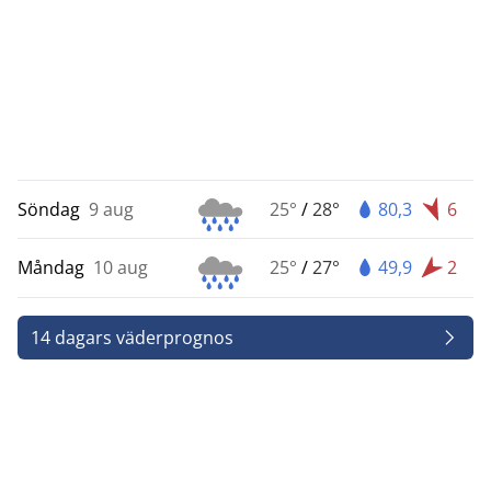
Söndag
9 aug
25°
/
28°
80,3
6
Måndag
10 aug
25°
/
27°
49,9
2
14 dagars väderprognos