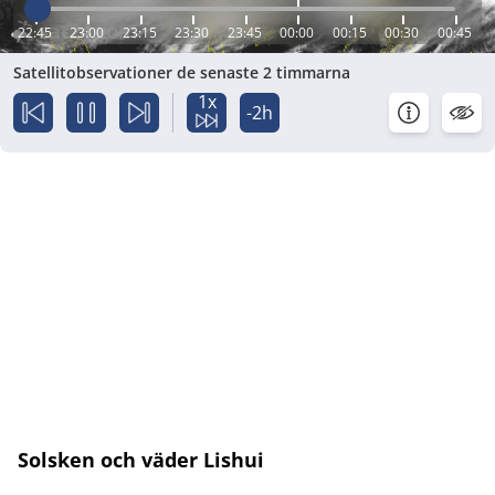
22:45
23:00
23:15
23:30
23:45
00:00
00:15
00:30
00:45
Satellitobservationer de senaste 2 timmarna
1x
-2h
Solsken och väder Lishui