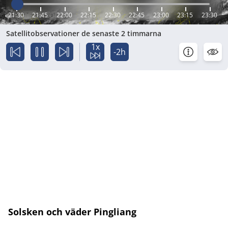
21:30
21:45
22:00
22:15
22:30
22:45
23:00
23:15
23:30
Satellitobservationer de senaste 2 timmarna
1x
-2h
Solsken och väder Pingliang