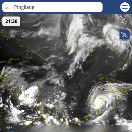
Pingliang
21:30
sön