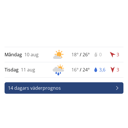
Måndag
10 aug
18°
/
26°
0
3
Tisdag
11 aug
16°
/
24°
3,6
3
14 dagars väderprognos