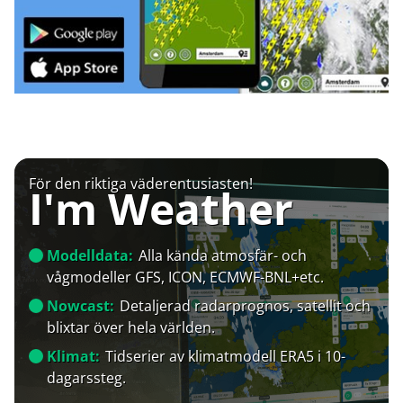
För den riktiga väderentusiasten!
I'm Weather
Modelldata:
Alla kända atmosfär- och
vågmodeller GFS, ICON, ECMWF-BNL+etc.
Nowcast:
Detaljerad radarprognos, satellit och
blixtar över hela världen.
Klimat:
Tidserier av klimatmodell ERA5 i 10-
dagarssteg.