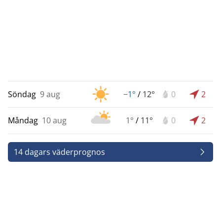
Söndag
9 aug
−1°
/
12°
0
2
Måndag
10 aug
1°
/
11°
0
2
14 dagars väderprognos