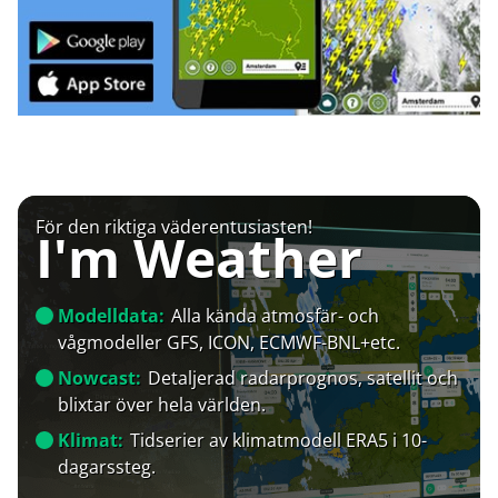
För den riktiga väderentusiasten!
I'm Weather
Modelldata:
Alla kända atmosfär- och
vågmodeller GFS, ICON, ECMWF-BNL+etc.
Nowcast:
Detaljerad radarprognos, satellit och
blixtar över hela världen.
Klimat:
Tidserier av klimatmodell ERA5 i 10-
dagarssteg.