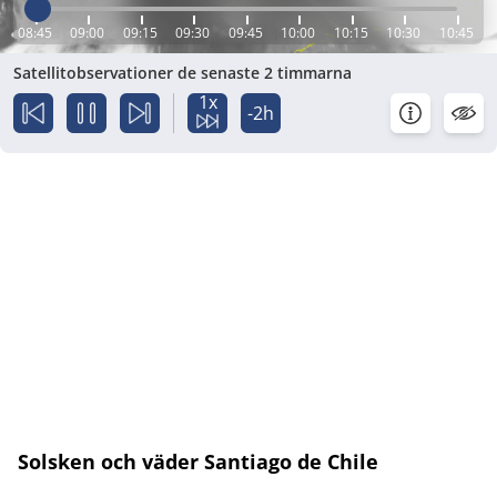
08:45
09:00
09:15
09:30
09:45
10:00
10:15
10:30
10:45
Satellitobservationer de senaste 2 timmarna
1x
-2h
Solsken och väder Santiago de Chile