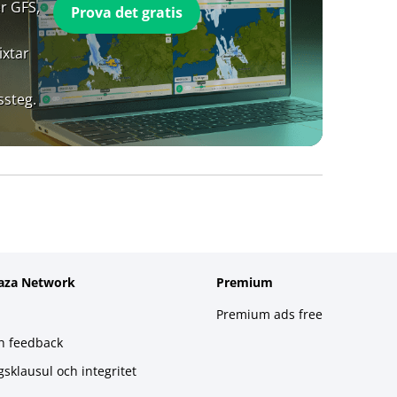
r GFS,
Prova det gratis
ixtar
ssteg.
aza Network
Premium
Premium ads free
h feedback
gsklausul och integritet