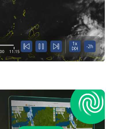
1x
-2h
:00
11:15