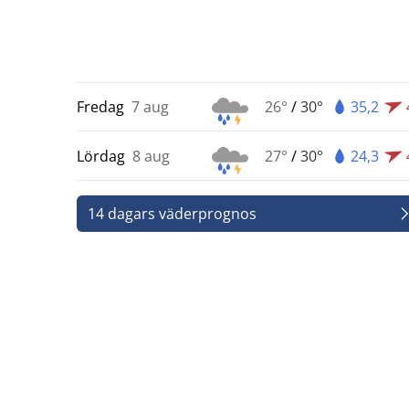
Fredag
7 aug
26°
/
30°
35,2
Lördag
8 aug
27°
/
30°
24,3
14 dagars väderprognos