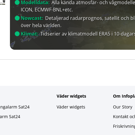
Modelldata:
Alla kända atmosfär- och vågmodelle
ICON, ECMWF-BNL+etc.
Nowcast:
Detaljerad radarprognos, satellit och bl
över hela världen.
Klimat:
Tidserier av klimatmodell ERA5 i 10-dagar
Väder widgets
Om Infopl
ingalarm Sat24
Väder widgets
Our Story
larm Sat24
Kontakt oc
Friskrivnin