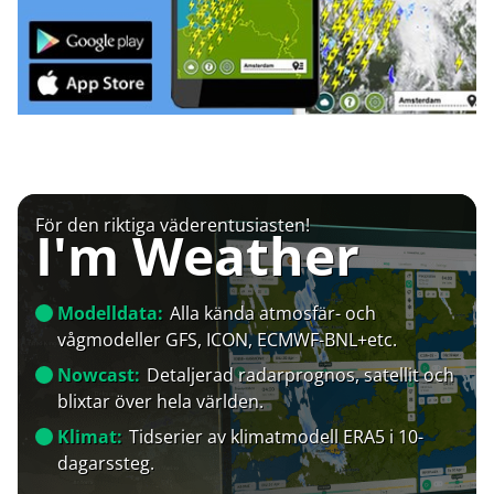
För den riktiga väderentusiasten!
I'm Weather
Modelldata:
Alla kända atmosfär- och
vågmodeller GFS, ICON, ECMWF-BNL+etc.
Nowcast:
Detaljerad radarprognos, satellit och
blixtar över hela världen.
Klimat:
Tidserier av klimatmodell ERA5 i 10-
dagarssteg.