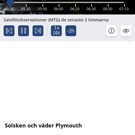
05:20
05:30
05:50
06:00
06:20
06:30
06:50
07:10
Satellitobservationer (MTG) de senaste 2 timmarna
1x
-2h
Solsken och väder Plymouth