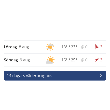
Lördag
8 aug
13°
/
23°
0
3
Söndag
9 aug
15°
/
25°
0
3
14 dagars väderprognos