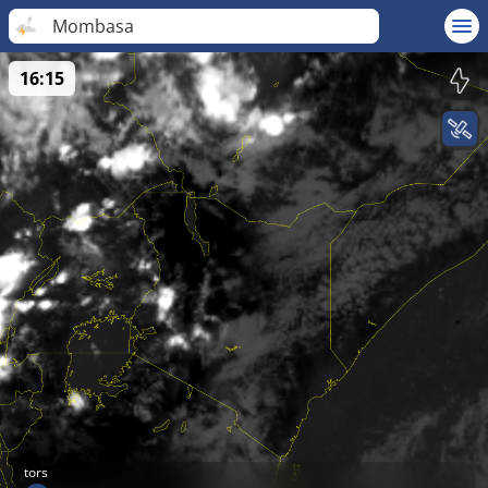
Mombasa
16:15
tors