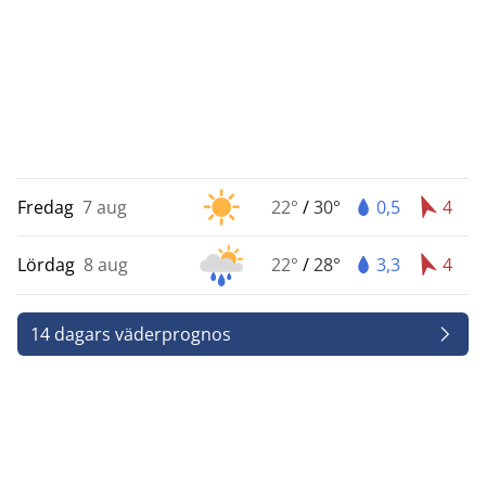
Fredag
7 aug
22°
/
30°
0,5
4
Lördag
8 aug
22°
/
28°
3,3
4
14 dagars väderprognos