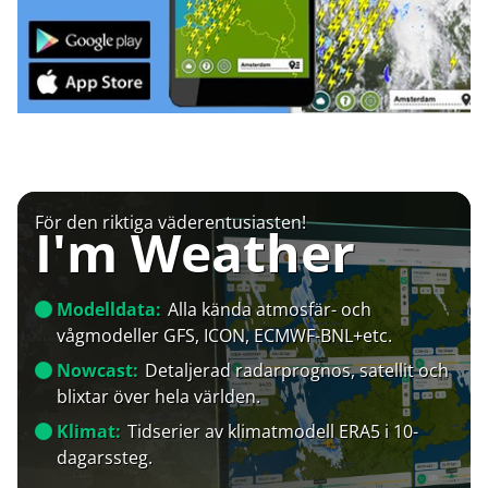
För den riktiga väderentusiasten!
I'm Weather
Modelldata:
Alla kända atmosfär- och
vågmodeller GFS, ICON, ECMWF-BNL+etc.
Nowcast:
Detaljerad radarprognos, satellit och
blixtar över hela världen.
Klimat:
Tidserier av klimatmodell ERA5 i 10-
dagarssteg.