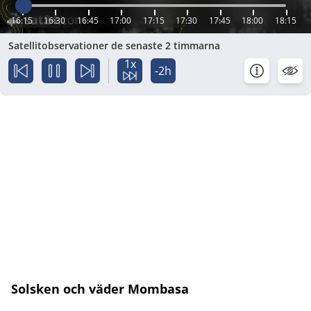
16:15
16:30
16:45
17:00
17:15
17:30
17:45
18:00
18:15
Satellitobservationer de senaste 2 timmarna
1x
-2h
Solsken och väder Mombasa