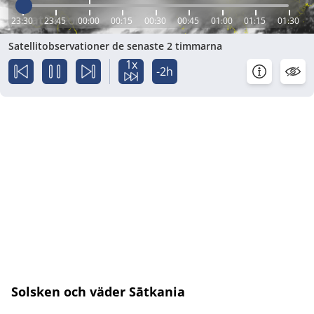
23:30
23:45
00:00
00:15
00:30
00:45
01:00
01:15
01:30
Satellitobservationer de senaste 2 timmarna
1x
-2h
Solsken och väder Sātkania