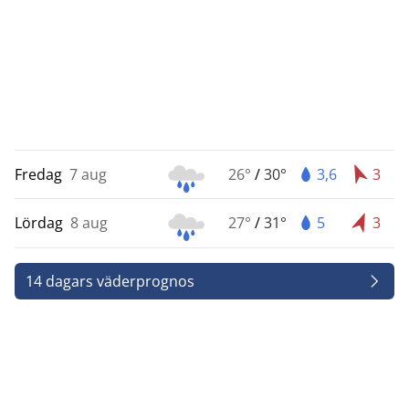
Fredag
7 aug
26°
/
30°
3,6
3
Lördag
8 aug
27°
/
31°
5
3
14 dagars väderprognos