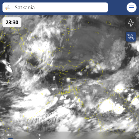
Sātkania
23:30
tors
fre