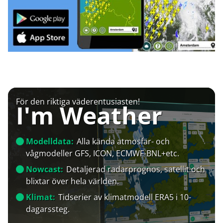
För den riktiga väderentusiasten!
I'm Weather
Modelldata:
Alla kända atmosfär- och
vågmodeller GFS, ICON, ECMWF-BNL+etc.
Nowcast:
Detaljerad radarprognos, satellit och
blixtar över hela världen.
Klimat:
Tidserier av klimatmodell ERA5 i 10-
dagarssteg.