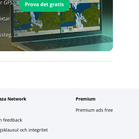
r GFS,
Prova det gratis
ixtar
ssteg.
aza Network
Premium
Premium ads free
h feedback
gsklausul och integritet