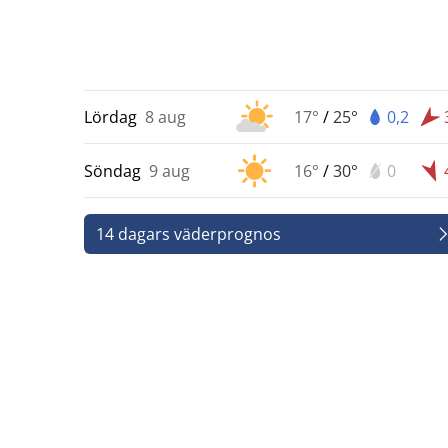
Lördag
8 aug
17°
/
25°
0,2
Söndag
9 aug
16°
/
30°
0
14 dagars väderprognos