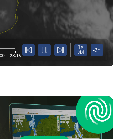
1x
-2h
:00
23:15