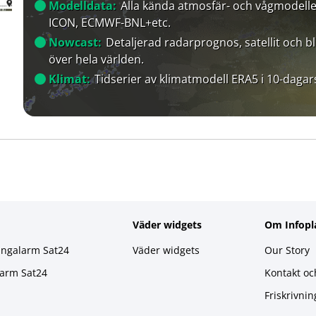
Modelldata:
Alla kända atmosfär- och vågmodelle
ICON, ECMWF-BNL+etc.
Nowcast:
Detaljerad radarprognos, satellit och bl
över hela världen.
Klimat:
Tidserier av klimatmodell ERA5 i 10-dagar
Väder widgets
Om Infopl
ingalarm Sat24
Väder widgets
Our Story
larm Sat24
Kontakt oc
Friskrivnin