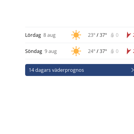
Lördag
8 aug
23°
/
37°
0
Söndag
9 aug
24°
/
37°
0
14 dagars väderprognos