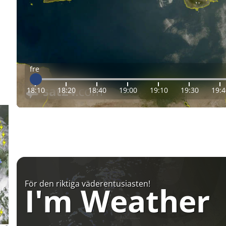
fre
18:10
18:20
18:40
19:00
19:10
19:30
19:4
För den riktiga väderentusiasten!
I'm Weather