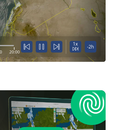
1x
-2h
0
20:00