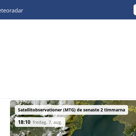
teoradar
Satellitobservationer (MTG) de senaste 2 timmarna
18:10
fredag, 7. aug.