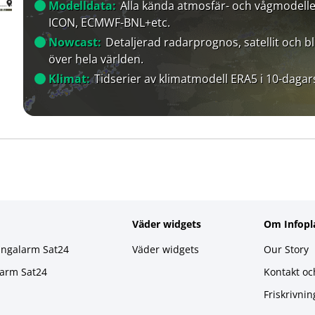
Modelldata:
Alla kända atmosfär- och vågmodelle
ICON, ECMWF-BNL+etc.
Nowcast:
Detaljerad radarprognos, satellit och bl
över hela världen.
Klimat:
Tidserier av klimatmodell ERA5 i 10-dagar
Väder widgets
Om Infopl
ingalarm Sat24
Väder widgets
Our Story
larm Sat24
Kontakt oc
Friskrivnin