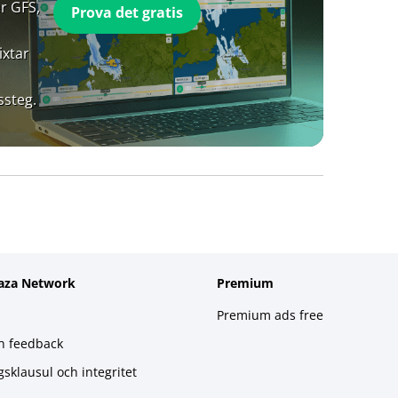
r GFS,
Prova det gratis
ixtar
ssteg.
aza Network
Premium
Premium ads free
h feedback
gsklausul och integritet