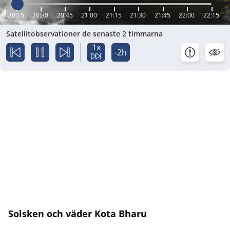
20:15
20:30
20:45
21:00
21:15
21:30
21:45
22:00
22:15
Satellitobservationer de senaste 2 timmarna
1x
-2h
Solsken och väder Kota Bharu