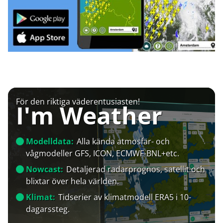
För den riktiga väderentusiasten!
I'm Weather
Modelldata:
Alla kända atmosfär- och
vågmodeller GFS, ICON, ECMWF-BNL+etc.
Nowcast:
Detaljerad radarprognos, satellit och
blixtar över hela världen.
Klimat:
Tidserier av klimatmodell ERA5 i 10-
dagarssteg.