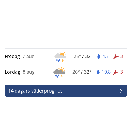
Fredag
7 aug
25°
/
32°
4,7
3
Lördag
8 aug
26°
/
32°
10,8
3
14 dagars väderprognos