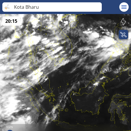
Kota Bharu
20:15
tors