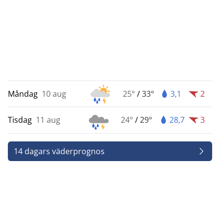
Måndag
10 aug
25°
/
33°
3,1
2
Tisdag
11 aug
24°
/
29°
28,7
3
14 dagars väderprognos