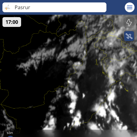
Pasrur
17:00
sön