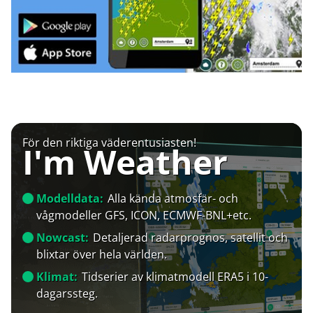
För den riktiga väderentusiasten!
I'm Weather
Modelldata:
Alla kända atmosfär- och
vågmodeller GFS, ICON, ECMWF-BNL+etc.
Nowcast:
Detaljerad radarprognos, satellit och
blixtar över hela världen.
Klimat:
Tidserier av klimatmodell ERA5 i 10-
dagarssteg.