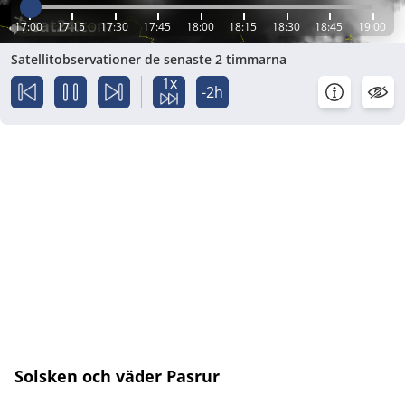
17:00
17:15
17:30
17:45
18:00
18:15
18:30
18:45
19:00
Satellitobservationer de senaste 2 timmarna
1x
-2h
Solsken och väder Pasrur