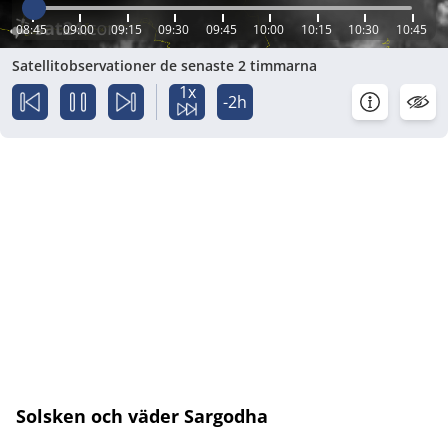
08:45
09:00
09:15
09:30
09:45
10:00
10:15
10:30
10:45
Satellitobservationer de senaste 2 timmarna
1x
-2h
Solsken och väder Sargodha