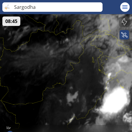
Sargodha
08:45
lör