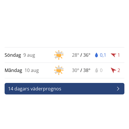
Söndag
9 aug
28°
/
36°
0,1
1
Måndag
10 aug
30°
/
38°
0
2
14 dagars väderprognos