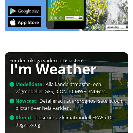
För den riktiga väderentusiasten!
I'm Weather
Modelldata:
Alla kända atmosfär- och
vågmodeller GFS, ICON, ECMWF-BNL+etc.
Nowcast:
Detaljerad radarprognos, satellit och
blixtar över hela världen.
Klimat:
Tidserier av klimatmodell ERA5 i 10-
dagarssteg.