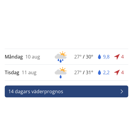
Måndag
10 aug
27°
/
30°
9,8
4
Tisdag
11 aug
27°
/
31°
2,2
4
14 dagars väderprognos