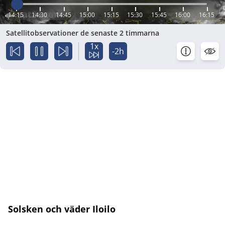
14:15
14:30
14:45
15:00
15:15
15:30
15:45
16:00
16:15
Satellitobservationer de senaste 2 timmarna
1x
-2h
Solsken och väder Iloilo