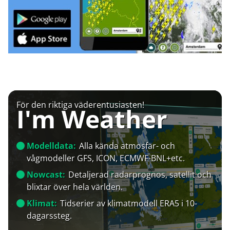
För den riktiga väderentusiasten!
I'm Weather
Modelldata:
Alla kända atmosfär- och
vågmodeller GFS, ICON, ECMWF-BNL+etc.
Nowcast:
Detaljerad radarprognos, satellit och
blixtar över hela världen.
Klimat:
Tidserier av klimatmodell ERA5 i 10-
dagarssteg.