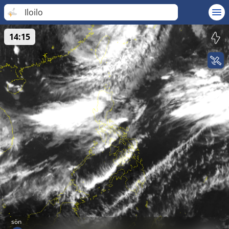
Iloilo
14:15
sön