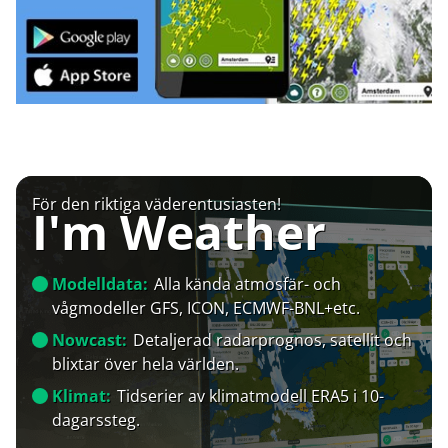
För den riktiga väderentusiasten!
I'm Weather
Modelldata:
Alla kända atmosfär- och
vågmodeller GFS, ICON, ECMWF-BNL+etc.
Nowcast:
Detaljerad radarprognos, satellit och
blixtar över hela världen.
Klimat:
Tidserier av klimatmodell ERA5 i 10-
dagarssteg.