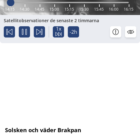
14:15
14:30
14:45
15:00
15:15
15:30
15:45
16:00
16:15
Satellitobservationer de senaste 2 timmarna
1x
-2h
Solsken och väder Brakpan