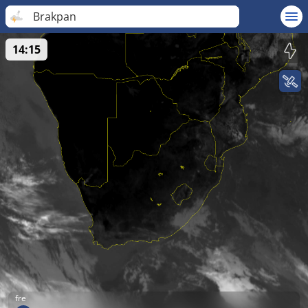
Brakpan
14:15
fre