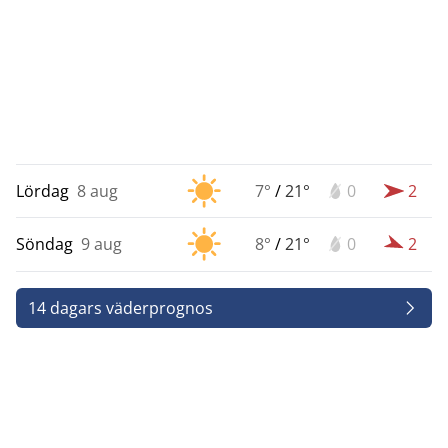
Lördag
8 aug
7°
/
21°
0
2
Söndag
9 aug
8°
/
21°
0
2
14 dagars väderprognos