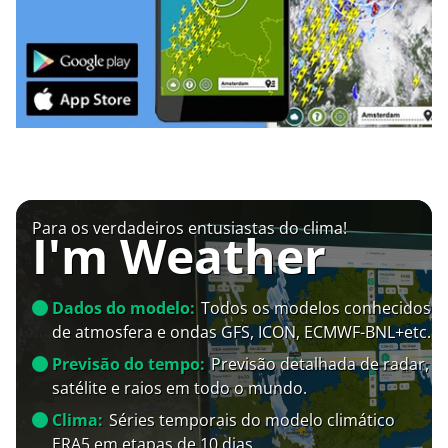
Para os verdadeiros entusiastas do clima!
I'm Weather
Dados do modelo:
Todos os modelos conhecidos
de atmosfera e ondas GFS, ICON, ECMWF-BNL+etc.
Previsão do tempo:
Previsão detalhada de radar,
satélite e raios em todo o mundo.
Clima:
Séries temporais do modelo climático
ERA5 em etapas de 10 dias.