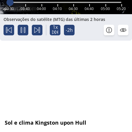
03:30
03:40
04:00
04:10
04:30
04:40
05:00
05:20
Observações do satélite (MTG) das últimas 2 horas
1x
-2h
Sol e clima Kingston upon Hull