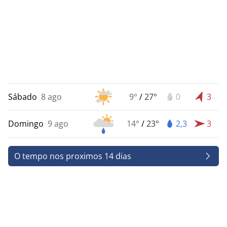
Sábado
8 ago
9°
/
27°
0
3
Domingo
9 ago
14°
/
23°
2,3
3
O tempo nos proximos 14 dias