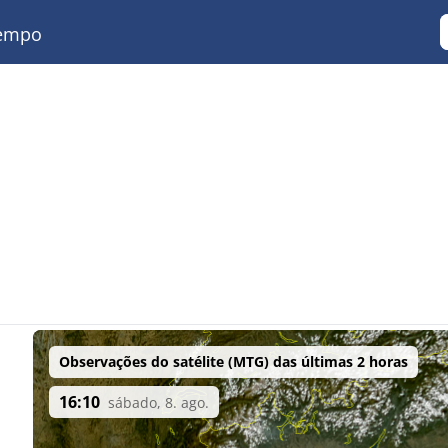
empo
Observações do satélite (MTG) das últimas 2 horas
16:10
sábado, 8. ago.