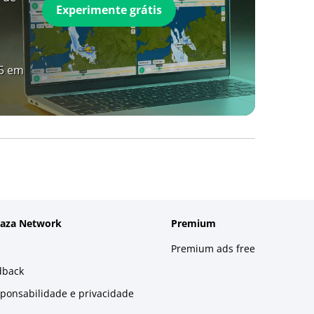
Experimente grátis
A5 em
laza Network
Premium
Premium ads free
dback
sponsabilidade e privacidade