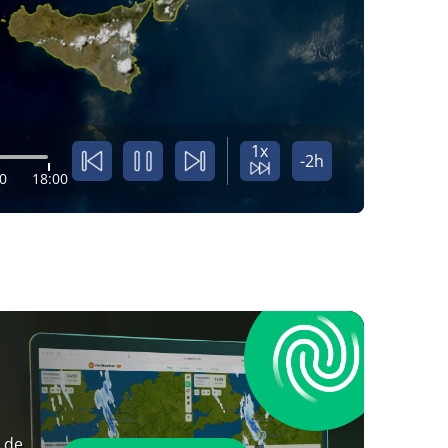
1x
-2h
0
18:00
 de