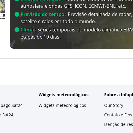
atmosfera e ondas GFS, ICON, ECMWF-BNL+etc.
Previsão do tempo:
Previsão detalhada de radar,
satélite e raios em todo o mundo.
Clima:
Séries temporais do modelo climático ER
etapas de 10 dias.
Widgets meteorológicos
Sobre a Infop
mpago Sat24
Widgets meteorológicos
Our Story
o Sat24
Contato e Fee
Isenção de re