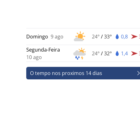
Domingo
9 ago
24°
/
33°
0,8
Segunda-Feira
24°
/
32°
1,4
10 ago
O tempo nos proximos 14 dias