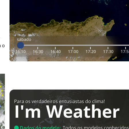
r
sábado
a o
16:10
16:30
16:40
17:00
17:20
17:30
17:5
Para os verdadeiros entusiastas do clima!
I'm Weather
Dados do modelo:
Todos os modelos conhecidos