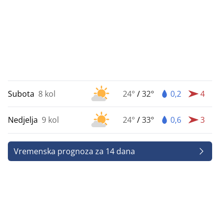
Subota
8 kol
24°
/
32°
0,2
4
Nedjelja
9 kol
24°
/
33°
0,6
3
Vremenska prognoza za 14 dana