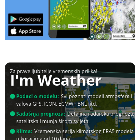
Za prave ljubitelje vremenskih prilika!
I'm Weather
Podaci o modelu:
Svi poznati modeli atmosfere i
valova GFS, ICON, ECMWF-BNL+itd.
Sadašnja prognoza:
Detaljna radarska prognoza,
satelitska i munja širom svijeta.
Klima:
Vremenska serija klimatskog ERA5 modela
u koracima od 10 dana.