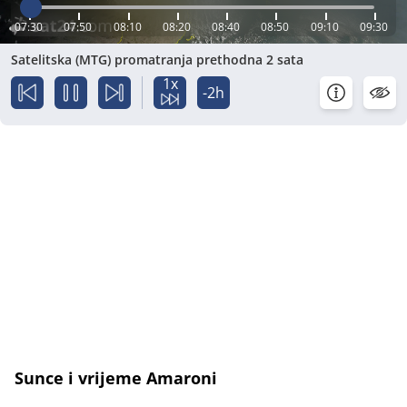
07:30
07:50
08:10
08:20
08:40
08:50
09:10
09:30
Satelitska (MTG) promatranja prethodna 2 sata
1x
-2h
Sunce i vrijeme Amaroni