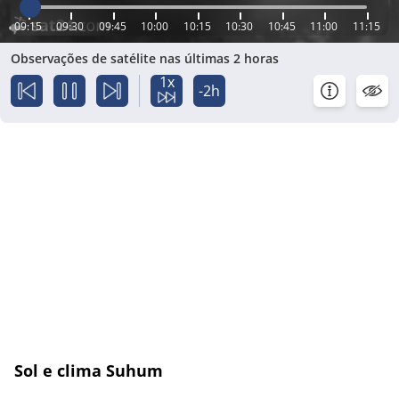
09:15
09:30
09:45
10:00
10:15
10:30
10:45
11:00
11:15
Observações de satélite nas últimas 2 horas
1x
-2h
Sol e clima Suhum