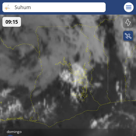
Suhum
09:15
domingo