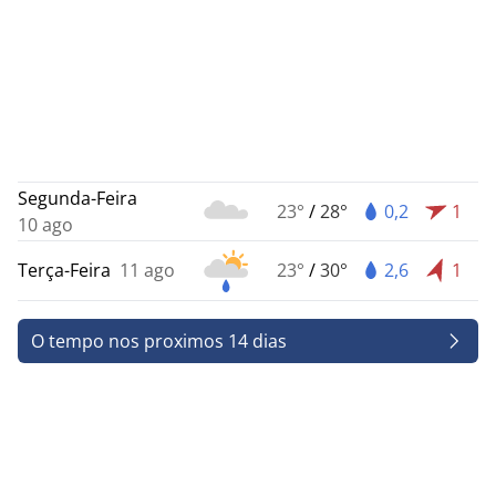
Segunda-Feira
23°
/
28°
0,2
1
10 ago
Terça-Feira
11 ago
23°
/
30°
2,6
1
O tempo nos proximos 14 dias