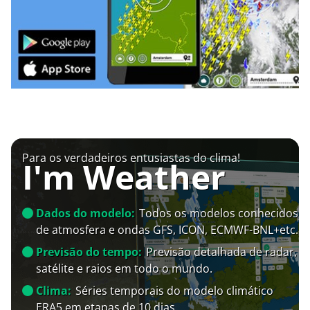
Para os verdadeiros entusiastas do clima!
I'm Weather
Dados do modelo:
Todos os modelos conhecidos
de atmosfera e ondas GFS, ICON, ECMWF-BNL+etc.
Previsão do tempo:
Previsão detalhada de radar,
satélite e raios em todo o mundo.
Clima:
Séries temporais do modelo climático
ERA5 em etapas de 10 dias.