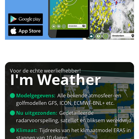
Voor de echte weerliefhebber!
I'm Weather
Modelgegevens:
Alle bekende atmosfeer- en
golfmodellen GFS, ICON, ECMWF-BNL+ etc.
Nu uitgezonden:
Gedetailleerde
radarvoorspelling, satelliet en bliksem wereldwijd.
Klimaat:
Tijdreeks van het klimaatmodel ERA5 in
stappen van 10 dagen.