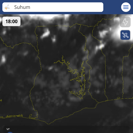
Suhum
18:00
vr