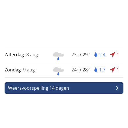
Zaterdag
8 aug
23°
/
29°
2,4
1
Zondag
9 aug
24°
/
28°
1,7
1
Weersvoorspelling 14 dagen