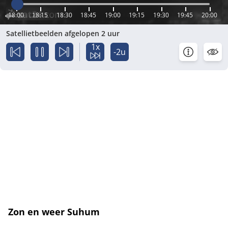
18:00
18:15
18:30
18:45
19:00
19:15
19:30
19:45
20:00
Satellietbeelden afgelopen 2 uur
1x
-2u
Zon en weer Suhum