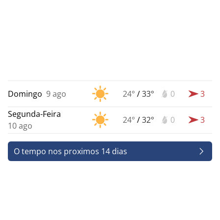
Domingo
9 ago
24°
/
33°
0
3
Segunda-Feira
24°
/
32°
0
3
10 ago
O tempo nos proximos 14 dias