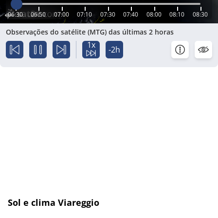
06:30
06:50
07:00
07:10
07:30
07:40
08:00
08:10
08:30
Observações do satélite (MTG) das últimas 2 horas
1x
-2h
Sol e clima Viareggio