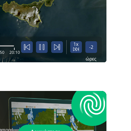
1x
-2
:50
20:10
ώρες
φαιρας