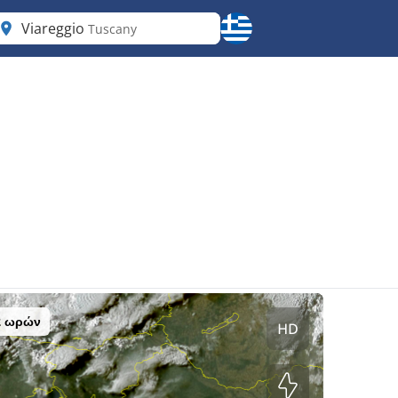
Viareggio
Tuscany
2 ωρών