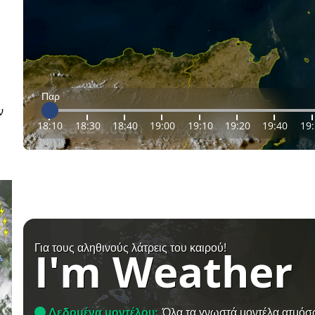
Παρ
ν
18:10
18:30
18:40
19:00
19:10
19:20
19:40
19
Για τους αληθινούς λάτρεις του καιρού!
I'm Weather
Δεδομένα μοντέλου:
Όλα τα γνωστά μοντέλα ατμόσ