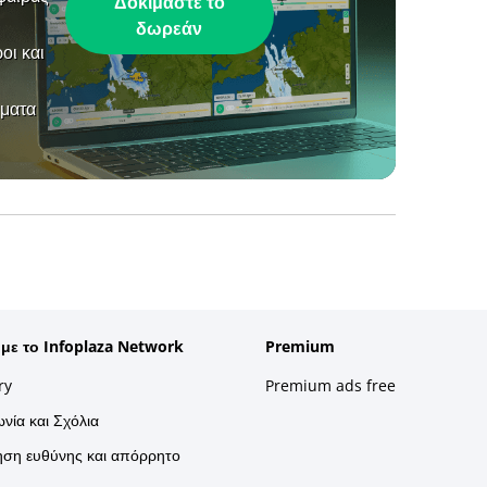
Δοκιμάστε το
δωρεάν
οι και
ήματα
 με το Infoplaza Network
Premium
ry
Premium ads free
νία και Σχόλια
ση ευθύνης και απόρρητο