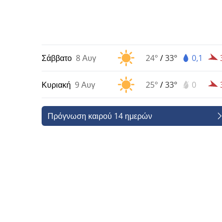
Σάββατο
8 Αυγ
24°
/
33°
0,1
Κυριακή
9 Αυγ
25°
/
33°
0
Πρόγνωση καιρού 14 ημερών