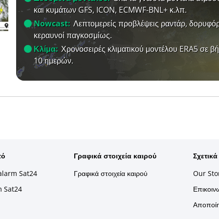
και κυμάτων GFS, ICON, ECMWF-BNL+ κ.λπ.
Nowcast:
Λεπτομερείς προβλέψεις ραντάρ, δορυφόρ
κεραυνοί παγκοσμίως.
Κλίμα:
Χρονοσειρές κλιματικού μοντέλου ERA5 σε β
10 ημερών.
τό
Γραφικά στοιχεία καιρού
Σχετικά
alarm Sat24
Γραφικά στοιχεία καιρού
Our Sto
m Sat24
Επικοινω
Αποποίη